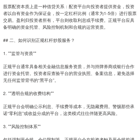
股票配资本质上是一种借贷关系：配资平台向投资者提供资金，投资
者以自有资金作为保证金，按一定杠杆比例（通常为1-5倍）进行股票
交易。盈利归投资者所有，平台则收取利息或手续费。正规平台应具
备明确的资金托管、风险控制机制和合规的运营资质。
## 二、如何识别正规杠杆炒股服务？
1. **监管与资质**
正规平台通常具备相关金融信息服务资质，并与持牌券商或银行合作
进行资金托管。投资者应查验平台的营业执照、备案信息，避免选择
无任何监管背书的“黑平台”。
2. **透明合规的收费结构**
正规平台会明确公示利息、手续费等成本，无隐藏费用。警惕那些承
诺“零利息”或收益分成的平台，这类模式往往伴随更高风险。
3. **风险控制体系**
包括强制平仓线、仓位限制等。正规平台会在投资者触及平仓线前进