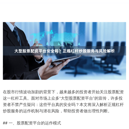
在股市行情波动加剧的背景下，越来越多的投资者开始关注股票配资
这一杠杆工具。面对市场上众多“大型股票配资平台”的宣传，许多投
资者不禁产生疑问：这些平台真的安全吗？本文将深入解析正规杠杆
炒股服务的运作机制与潜在风险，帮助投资者做出理性判断。
## 一、股票配资平台的运作模式