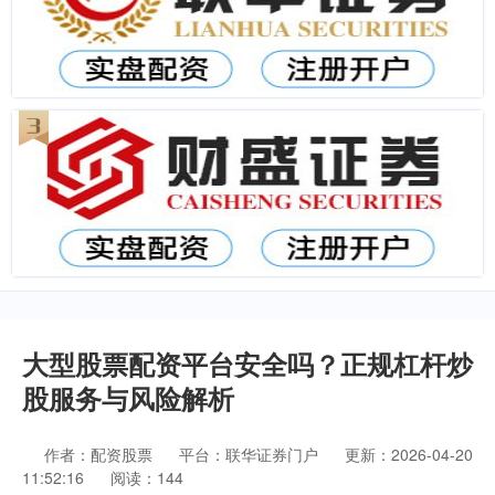
大型股票配资平台安全吗？正规杠杆炒
股服务与风险解析
作者：配资股票
平台：联华证券门户
更新：2026-04-20
11:52:16
阅读：144