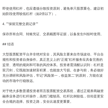
即使使用杠杆，也应遵循分散投资原则，避免单只股票重仓。建议初
始阶段使用较低杠杆（如2倍以下）。
4. **保留完整交易记录**
保存所有合同、转账凭证、交易截图等证据，以备发生纠纷时使用。
## 结语
大型股票配资平台并非绝对安全，其风险主要来自市场波动、平台合
规性和投资者自身操作。真正意义上的“正规”杠杆服务应具备完善的
监管、透明的规则和可靠的风控体系。投资者需清醒认识到：杠杆是
双刃剑，它既能加速财富积累，也能放大亏损。在参与前，务必做好
充分调研和风险评估，牢记“风险第一，收益第二”的原则，方能在波
动的市场中行稳致远。
对于绝大多数普通投资者而言股票配资交易系统，通过正规券商融资
融券业务进行杠杆操作，虽然门槛较高、杠杆比例较低，但却是更安
全合规的选择。投资之路，安全比速度更重要。