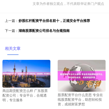
文章为作者独立观点，不代表联华证券门户观点
上一篇：
炒股杠杆配资平台排名前十，正规安全平台推荐
下一篇：
湖南股票配资公司排名与合规指南
相关文章
商品期货配资怎么样 广东股票
股票配资平台什么意思 专业在
配资公司：专业平台，合规透
线股票配资平台，助您轻松投
明，专注服务
资，成就财富梦想