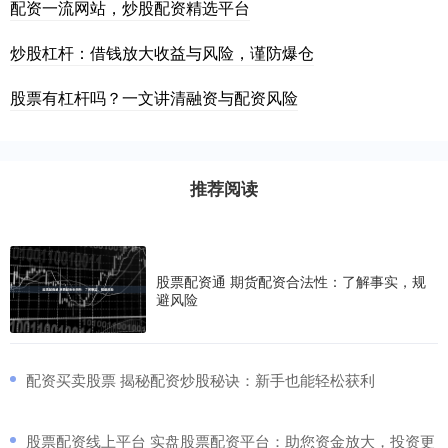
配资一流网站，炒股配资精选平台
炒股杠杆：借钱放大收益与风险，谨防爆仓
股票有杠杆吗？一文讲清融资与配资风险
推荐阅读
股票配资通 期货配资合法性：了解事实，规
避风险
​配资买卖股票 揭秘配资炒股秘诀：新手也能轻松获利
​股票配资线上平台 实盘股票配资平台：助您资金放大，投资更