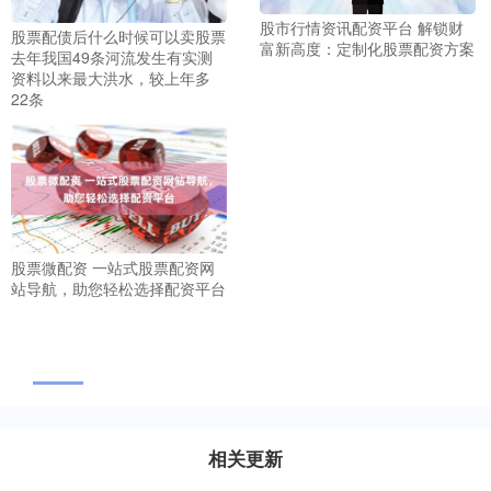
股市行情资讯配资平台 解锁财
股票配债后什么时候可以卖股票
富新高度：定制化股票配资方案
去年我国49条河流发生有实测
资料以来最大洪水，较上年多
22条
股票微配资 一站式股票配资网
站导航，助您轻松选择配资平台
相关更新