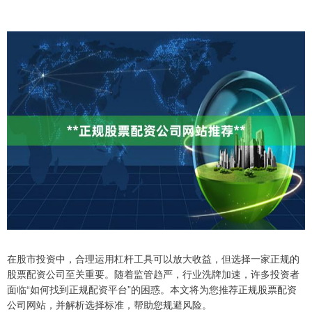
在股市投资中，合理运用杠杆工具可以放大收益，但选择一家正规的
股票配资公司至关重要。随着监管趋严，行业洗牌加速，许多投资者
面临“如何找到正规配资平台”的困惑。本文将为您推荐正规股票配资
公司网站，并解析选择标准，帮助您规避风险。