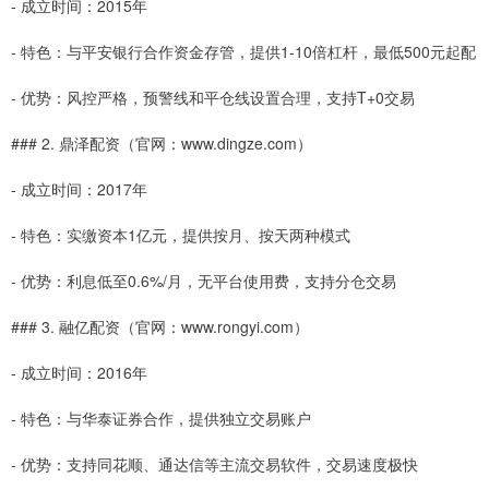
- 成立时间：2015年
- 特色：与平安银行合作资金存管，提供1-10倍杠杆，最低500元起配
- 优势：风控严格，预警线和平仓线设置合理，支持T+0交易
### 2. 鼎泽配资（官网：www.dingze.com）
- 成立时间：2017年
- 特色：实缴资本1亿元，提供按月、按天两种模式
- 优势：利息低至0.6%/月，无平台使用费，支持分仓交易
### 3. 融亿配资（官网：www.rongyi.com）
- 成立时间：2016年
- 特色：与华泰证券合作，提供独立交易账户
- 优势：支持同花顺、通达信等主流交易软件，交易速度极快