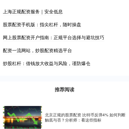
上海正规配资服务｜安全低息
股票配资手机版：指尖杠杆，随时操盘
网上股票配资开户指南：正规平台选择与避坑技巧
配资一流网站，炒股配资精选平台
炒股杠杆：借钱放大收益与风险，谨防爆仓
推荐阅读
北京正规的股票配资 比特币反弹4% 如何判断
触底与否？分析师：看这些指标