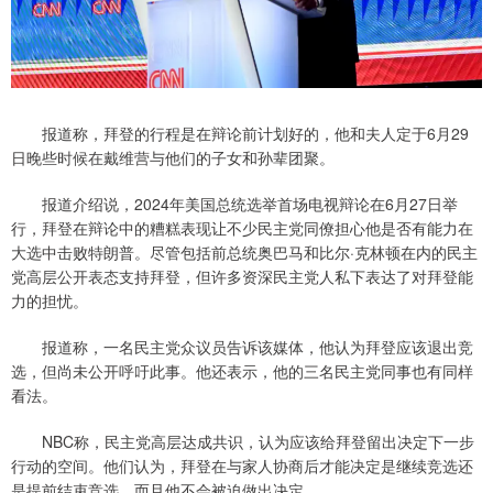
报道称，拜登的行程是在辩论前计划好的，他和夫人定于6月29
日晚些时候在戴维营与他们的子女和孙辈团聚。
报道介绍说，2024年美国总统选举首场电视辩论在6月27日举
行，拜登在辩论中的糟糕表现让不少民主党同僚担心他是否有能力在
大选中击败特朗普。尽管包括前总统奥巴马和比尔·克林顿在内的民主
党高层公开表态支持拜登，但许多资深民主党人私下表达了对拜登能
力的担忧。
报道称，一名民主党众议员告诉该媒体，他认为拜登应该退出竞
选，但尚未公开呼吁此事。他还表示，他的三名民主党同事也有同样
看法。
NBC称，民主党高层达成共识，认为应该给拜登留出决定下一步
行动的空间。他们认为，拜登在与家人协商后才能决定是继续竞选还
是提前结束竞选，而且他不会被迫做出决定。