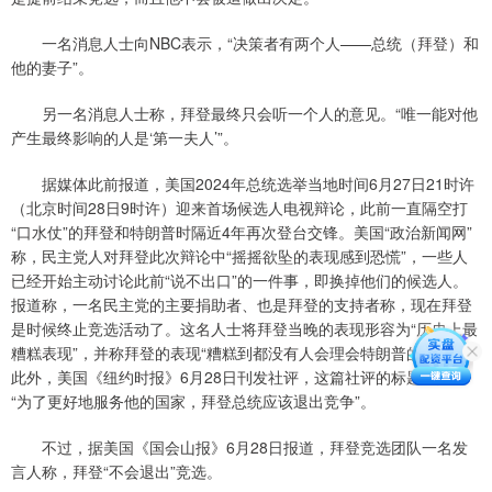
一名消息人士向NBC表示，“决策者有两个人——总统（拜登）和
他的妻子”。
另一名消息人士称，拜登最终只会听一个人的意见。“唯一能对他
产生最终影响的人是‘第一夫人’”。
据媒体此前报道，美国2024年总统选举当地时间6月27日21时许
（北京时间28日9时许）迎来首场候选人电视辩论，此前一直隔空打
“口水仗”的拜登和特朗普时隔近4年再次登台交锋。美国“政治新闻网”
称，民主党人对拜登此次辩论中“摇摇欲坠的表现感到恐慌”，一些人
已经开始主动讨论此前“说不出口”的一件事，即换掉他们的候选人。
报道称，一名民主党的主要捐助者、也是拜登的支持者称，现在拜登
是时候终止竞选活动了。这名人士将拜登当晚的表现形容为“历史上最
糟糕表现”，并称拜登的表现“糟糕到都没有人会理会特朗普的谎言”。
此外，美国《纽约时报》6月28日刊发社评，这篇社评的标题就是，
“为了更好地服务他的国家，拜登总统应该退出竞争”。
不过，据美国《国会山报》6月28日报道，拜登竞选团队一名发
言人称，拜登“不会退出”竞选。