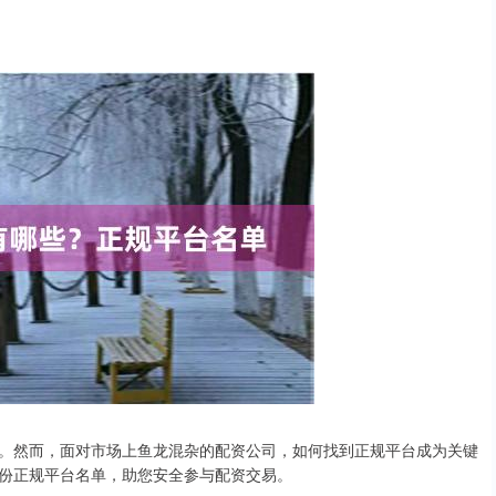
。然而，面对市场上鱼龙混杂的配资公司，如何找到正规平台成为关键
份正规平台名单，助您安全参与配资交易。