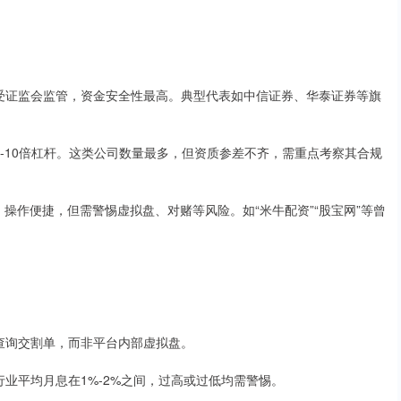
营，受证监会监管，资金安全性最高。典型代表如中信证券、华泰证券等旗
供1-10倍杠杆。这类公司数量最多，但资质参差不齐，需重点考察其合规
服务，操作便捷，但需警惕虚拟盘、对赌等风险。如“米牛配资”“股宝网”等曾
件中查询交割单，而非平台内部虚拟盘。
。行业平均月息在1%-2%之间，过高或过低均需警惕。