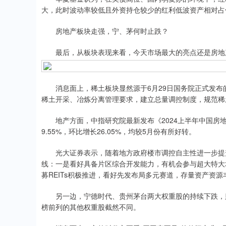
大，此时波动率较低且外资持仓较少的红利低波资产相对占
房地产板块走强，宁、茅何时止跌？
最后，从板块表现来看，今天市场最大的亮点还是房地
消息面上，稀土板块显然源于6月29日国务院正式发布的《
稀土开采、冶炼分离管理要求，建立总量调控制度，规范稀
地产方面，中指研究院最新发布《2024上半年中国房地产
9.55%，环比增长26.05%，均较5月份有所好转。
光大证券表示，随着地方政府楼市调控自主性进一步提升，
线：一是看好具备片区综合开发能力，有机会参与超大特大
募REITs积极推进，看好先发布局多元赛道，存量资产资
另一边，宁德时代、贵州茅台两大权重股的持续下跌，则
榜前列的其他权重股截然不同。