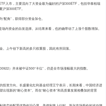
ETF入市，主要流向了大资金最为偏好的沪深300ETF，包括华泰柏瑞
夏沪深300ETF。
为“配角”，获得部分资金加仓。
是场内资金的自发选择。从结果来看，也的确带动了上涨个股数增加。
。上午创下新高的多只权重股，因此有所回落。
0922）并未被中证500“卡位”，仍是全市场涨幅最大的指数。
投资方向。长盛量化红利基金经理王宁表示，长期来看，中国经济进
出现新的“耐心资本”。而在“耐心资本”和高质量发展相叠加的背景
资产的配置优势依旧凸显。美债利率上行时，新兴市场股价的波动增