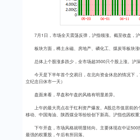
7月1日，市场全天震荡反弹，沪指领涨。截至收盘，沪指涨0
板块方面，稀土永磁、房地产、磷化工、煤炭等板块涨幅
总体上个股涨多跌少，全市场超3500只个股上涨。沪深两
今天是下半年首个交易日，在北向资金休息的情况下，市
立纪念日休市一天）
盘面来看，早盘和午盘的风格有明显差异。
上午的最大亮点在于红利资产爆发。A股总市值居前的个
移动、中国海油、陕西煤业等纷纷创下新高。沪指也因权重
下午开盘，市场风格就明显转向。主要体现在中证500指数
最强的权重股，午后有所回落。