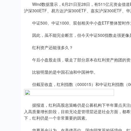
Wind数据显示，6月21日至28日，有511亿元资金借道
沪深300ETF、易方达沪深300ETF、嘉实沪深300ETF、华
中证500、中证1000、双创相关中小盘ETF整体暂时作
因此，虽不能完全断言，但今天中证500指数走强更像
红利资产还能涨多久？
午后小盘股走强，吸走了部分原本在红利资产抱团的资金
比较明显的是中国石油和中国神华。
但截至收盘，红利指数（000015）和中证红利指数（00
据报道，红利高股息策略仍是公募机构下半年重点关注的
入高质量增长阶段，目前无论是管理层还是社会方面，都希望
下，红利仍是一个非常重要的因素。
华夏基金认为，在美债高位、国内弱复苏的环境中，红利