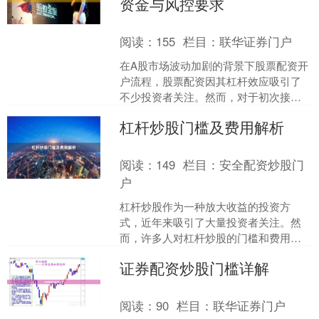
资金与风控要求
阅读：
155
栏目：
联华证券门户
在A股市场波动加剧的背景下股票配资开
户流程，股票配资因其杠杆效应吸引了
不少投资者关注。然而，对于初次接触
配资的用户而言，最关心的问题莫过于
杠杆炒股门槛及费用解析
“最低需要多少钱才能参....
阅读：
149
栏目：
安全配资炒股门
户
杠杆炒股作为一种放大收益的投资方
式，近年来吸引了大量投资者关注。然
而，许多人对杠杆炒股的门槛和费用结
构缺乏清晰认识，导致操作失误甚至亏
证券配资炒股门槛详解
损。本文将为您详细解析杠杆....
阅读：
90
栏目：
联华证券门户